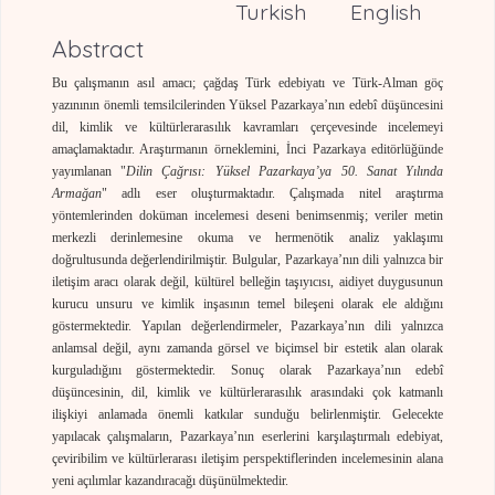
Turkish
English
Abstract
Bu çalışmanın asıl amacı; çağdaş Türk edebiyatı ve Türk-Alman göç
yazınının önemli temsilcilerinden Yüksel Pazarkaya’nın edebî düşüncesini
dil, kimlik ve kültürlerarasılık kavramları çerçevesinde incelemeyi
amaçlamaktadır. Araştırmanın örneklemini, İnci Pazarkaya editörlüğünde
yayımlanan "
Dilin Çağrısı: Yüksel Pazarkaya’ya 50. Sanat Yılında
Armağan
" adlı eser oluşturmaktadır. Çalışmada nitel araştırma
yöntemlerinden doküman incelemesi deseni benimsenmiş; veriler metin
merkezli derinlemesine okuma ve hermenötik analiz yaklaşımı
doğrultusunda değerlendirilmiştir. Bulgular, Pazarkaya’nın dili yalnızca bir
iletişim aracı olarak değil, kültürel belleğin taşıyıcısı, aidiyet duygusunun
kurucu unsuru ve kimlik inşasının temel bileşeni olarak ele aldığını
göstermektedir. Yapılan değerlendirmeler, Pazarkaya’nın dili yalnızca
anlamsal değil, aynı zamanda görsel ve biçimsel bir estetik alan olarak
kurguladığını göstermektedir. Sonuç olarak Pazarkaya’nın edebî
düşüncesinin, dil, kimlik ve kültürlerarasılık arasındaki çok katmanlı
ilişkiyi anlamada önemli katkılar sunduğu belirlenmiştir. Gelecekte
yapılacak çalışmaların, Pazarkaya’nın eserlerini karşılaştırmalı edebiyat,
çeviribilim ve kültürlerarası iletişim perspektiflerinden incelemesinin alana
yeni açılımlar kazandıracağı düşünülmektedir.