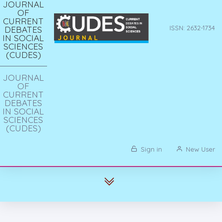
JOURNAL
OF
CURRENT
DEBATES
ISSN: 2632-1734
IN SOCIAL
SCIENCES
(CUDES)
JOURNAL
OF
CURRENT
DEBATES
IN SOCIAL
SCIENCES
(CUDES)
Sign in
New User