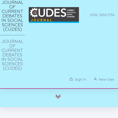
JOURNAL
OF
CURRENT
DEBATES
ISSN: 2632-1734
IN SOCIAL
SCIENCES
(CUDES)
JOURNAL
OF
CURRENT
DEBATES
IN SOCIAL
SCIENCES
(CUDES)
Sign in
New User