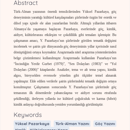
Abstract
Türk-Alman yazınının önemli temsilcilerinden Yüksel Pazarkaya, göç
deneyiminin yarattığı kültürel karşılaşmaları şiirlerinde özgün bir estetik ve
dilsel yapı içinde ele alan yazarlardan biridir. Altmışlı yıllardan itibaren
Almanya’da yaşamaya başlayan Pazarkaya, eserlerinde göç, kimlik,
aidiyet, kültürlerarası etkileşim ve çokdillilik gibi temaları işlemiştir. Bu
çalışmanın amacı, Y. Pazarkaya’nın şiirlerinde görülen tematik değişimi
incelemek ve şairin şiir dünyasında göç deneyiminin yıllar içerisinde nasıl
dönüştüğünü ortaya koymaktır. Araştırmada nitel araştırma yöntemlerinden
belge çözümlemesi kullanılmıştır. Araştırmada kullanılan Pazarkaya’nın
“İncindiğin Yerdir Gurbet (1979)”, “Sen Dolayları (1983)” ve “Yol
Dolayları (2006)” kitaplarıdır. Analizler, tema ve alt tema yapısı, kimlik
algısı, bireyselden evrensele yönelim gibi ölçütler temel alınarak
yapılmıştır. Elde edilen verilerle şairin şiirlerindeki tematik değişim ortaya
konulmuştur. Çalışmanın sonucunda Y. Pazarkaya’nın şiirlerinde göç
temasının ilk dönemlerde yabancılaşma ve aidiyet sorunu etrafında
şekillendiği, ilerleyen yıllarda ise kültürel çoğulculuk ve karma (hibrit)
kimlik anlayışı doğrultusunda yeniden yorumlandığı görülmüştür.
Keywords
Yüksel Pazarkaya
Türk-Alman Yazını
Göç Yazını
Kimlik
Kültürlerarası Yazın