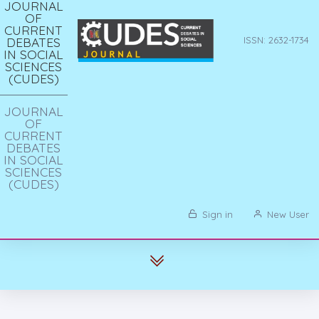
JOURNAL
OF
CURRENT
DEBATES
ISSN: 2632-1734
IN SOCIAL
SCIENCES
(CUDES)
JOURNAL
OF
CURRENT
DEBATES
IN SOCIAL
SCIENCES
(CUDES)
Sign in
New User