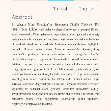
Turkish
English
Abstract
Bu çalışma, Murat Fıratoğlu’nun
Hemmenin Öldüğü Günlerden Biri
(2024) filmini kültürel çalışmalar ve eleştirel emek teorisi perspektifinden
analiz etmektedir. Film, geleneksel taşra anlatılarının dışına çıkarak emeği
sadece sınıfsal bir çatışma unsuru olarak değil, zaman ve mekanın bedensel
bir tezahürü olarak kurgulamaktadır. Makalede, mevsimlik tarım işçiliğinin
geçmek bilmeyen zaman algısı; Marx’ın emek-değer kuramı, Guy
Standing’in prekarya kavramsallaştırması ve Byung-Chul Han’ın
pürüzsüzlük eleştirisi ışığında incelenmektedir. Fıratoğlu’nun minimalist
estetiği, uzun yürüyüş sekansları ve statik kamera kullanımı, sömürülen
emeğin görünmezliğini kıran bir hissedilebilir zaman yaratmaktadır. İçerik
analizi yönteminin kullanıldığı çalışmada, ana karakter Eyüp’ün borç tahsili
yolculuğunun sadece ekonomik bir talebin elde edilmesi çabası değil;
sermaye tarafından değersizleştirilen emeğin, haysiyet kavramı üzerinden
toplumsal ve bedensel olarak yeniden kazanılma mücadelesi olduğu
savunulmaktadır. Sonuç bölümünde ise filmin absürt finali, sınıfsal öfkenin
romantize edilme riski bağlamında Adorno’nun kültür endüstrisi
eleştirisiyle tartışmaya açılmaktadır.