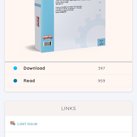
Download
397
Read
959
LINKS
Last issue