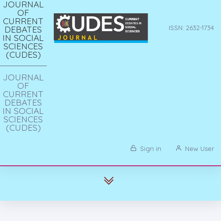
JOURNAL
OF
CURRENT
DEBATES
ISSN: 2632-1734
IN SOCIAL
SCIENCES
(CUDES)
JOURNAL
OF
CURRENT
DEBATES
IN SOCIAL
SCIENCES
(CUDES)
Sign in
New User