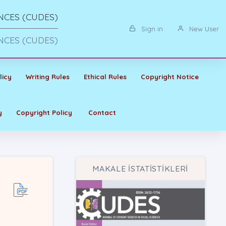
NCES (CUDES)
Sign in
New User
NCES (CUDES)
licy
Writing Rules
Ethical Rules
Copyright Notice
y
Copyright Policy
Contact
MAKALE İSTATİSTİKLERİ