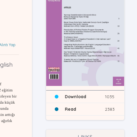
Alıntı Yap
glish
f
2 eğitim
Download
1035
irleyen bir
unda küçük
onunda
Read
2383
n arttığı
 ağırlık
LINKS