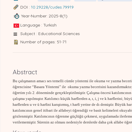
DOI :
10.29228/cudes.79919
Year-Number: 2025-8(1)
Language : Turkish
Subject : Educational Sciences
Number of pages: 51-71
Abstract
Bu çalışmanın amacı ses temelli cümle yöntemi ile okuma ve yazma beceris
öğrencisine “Basara Yöntemi” ile
okuma yazma becerisini kazandırmaktır. 
öğretim yılı 2. döneminde gerçekleştirilmiştir. Çalışma öncesi katılımcının
çalışma yapılmıştır. Katılımcı küçük harflerden a, ı, i, j ve k harflerini; bü
harflerden u ve ü harfini karıştırmış, t harfi yerine de dı demiştir. Büyük 
katılımcının genel itibari ile alfabeyi öğrendiği ve basit kelimeleri okuy
gözlenmiştir. Katılımcının öğrenme güçlüğü çekmesi, uygulamada ilerleme
verilememiştir. Sürenin az olması nedeniyle derslerde daha çok alfabe öğreti