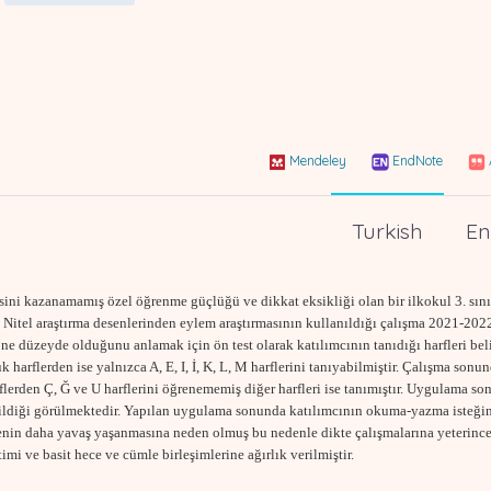
Mendeley
EndNote
Turkish
En
ini kazanamamış özel öğrenme güçlüğü ve dikkat eksikliği olan bir ilkokul 3. sını
Nitel araştırma desenlerinden eylem araştırmasının kullanıldığı çalışma 2021-202
 ne düzeyde olduğunu anlamak için ön test olarak katılımcının tanıdığı harfleri bel
yük harflerden ise yalnızca A, E, I, İ, K, L, M harflerini tanıyabilmiştir. Çalışma son
harflerden Ç, Ğ ve U harflerini öğrenememiş diğer harfleri ise tanımıştır. Uygulama s
abildiği görülmektedir. Yapılan uygulama sonunda katılımcının okuma-yazma isteğini
nin daha yavaş yaşanmasına neden olmuş bu nedenle dikte çalışmalarına yeterince
mi ve basit hece ve cümle birleşimlerine ağırlık verilmiştir.