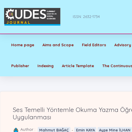
ISSN: 2632-1734
Home page
Aims and Scope
Field Editors
Advisory
Publisher
Indexing
Article Template
The Continuous
Ses Temelli Yöntemle Okuma Yazma Öğr
Uygulanması
Author :
-
Mahmut BAĞAÇ
Emin KAYA
Ayşe Mine İLHAN