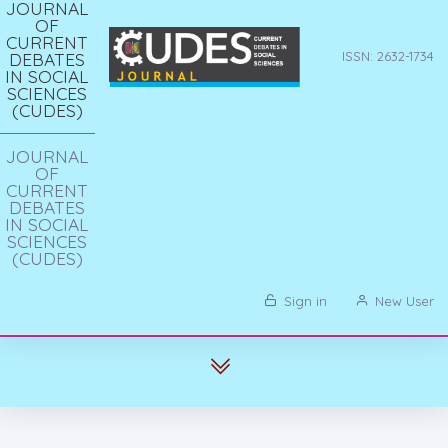
JOURNAL
OF
CURRENT
DEBATES
ISSN: 2632-1734
IN SOCIAL
SCIENCES
(CUDES)
JOURNAL
OF
CURRENT
DEBATES
IN SOCIAL
SCIENCES
(CUDES)
Sign in
New User