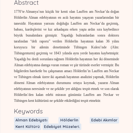
Abstract
1770’te Almanya’nın küçük bir kenti olan Lauffen am Neckar’da doğan
Hölderlin Alman edebiyatının en acılı hayatını yaşayan yazarlarından bir
tanesidir. Hayatının yarısını doğduğu Lauffen am Neckar’da geçirmiş,
babası, kardeşlerini ve kız arkadaşını erken yaşta ardın sıra kaybedince
büyük bunalımlara girmiştir. Yaşadığı buhranlardan sonra doktoru
tarafından “deli raporu” verilen Hölderlin hayatının kalan 36 yılını
koruyucu bir ailenin denetiminde Tübingen Kulesi’nde (Alm:
Tübingenturm) geçirmiş ve 1843 yılında aynı yerde hayatını kaybetmiştir.
Yaşadığı bu denli sorunlara rağmen Hölderlin hayatının her iki döneminde
Alman edebiyatına damga vuran roman ve şiir türünde eserler vermiştir. Bu
bilgilerden hareketle bu çalışmanın amacı Hölderlin’in Lauffen am Neckar
ve Tübingen olmak üzere iki aşamalı hayatının analizini yapmak, Hölderlin
dönemi Alman edebiyatının durumunu ortaya koymak, yazarın Alman
edebiyatının neresinde ve ne şekilde yer aldığını tespit etmek ve son olarak
Hölderlin’den kalan edebi mirasın günümüz Lauffen am Neckar ve
Tübingen kent kültürünü ne şekilde etkilediğini tespit etmektir.
Keywords
Alman Edebiyatı
Hölderlin
Edebi Akımlar
Kent Kültürü
Edebiyat Müzeleri.