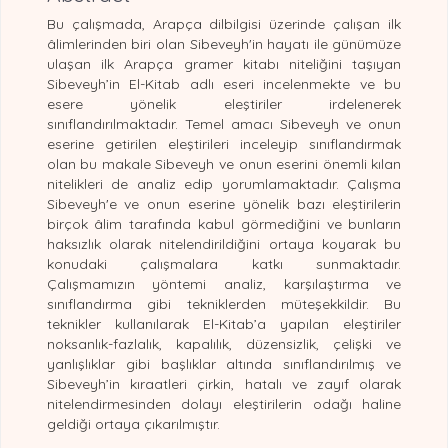
Bu çalışmada, Arapça dilbilgisi üzerinde çalışan ilk
âlimlerinden biri olan Sibeveyh'in hayatı ile günümüze
ulaşan ilk Arapça gramer kitabı niteliğini taşıyan
Sibeveyh’in El-Kitab adlı eseri incelenmekte ve bu
esere yönelik eleştiriler irdelenerek
sınıflandırılmaktadır. Temel amacı Sibeveyh ve onun
eserine getirilen eleştirileri inceleyip sınıflandırmak
olan bu makale Sibeveyh ve onun eserini önemli kılan
nitelikleri de analiz edip yorumlamaktadır. Çalışma
Sibeveyh'e ve onun eserine yönelik bazı eleştirilerin
birçok âlim tarafında kabul görmediğini ve bunların
haksızlık olarak nitelendirildiğini ortaya koyarak bu
konudaki çalışmalara katkı sunmaktadır.
Çalışmamızın yöntemi analiz, karşılaştırma ve
sınıflandırma gibi tekniklerden müteşekkildir. Bu
teknikler kullanılarak El-Kitab’a yapılan eleştiriler
noksanlık-fazlalık, kapalılık, düzensizlik, çelişki ve
yanlışlıklar gibi başlıklar altında sınıflandırılmış ve
Sibeveyh’in kıraatleri çirkin, hatalı ve zayıf olarak
nitelendirmesinden dolayı eleştirilerin odağı haline
geldiği ortaya çıkarılmıştır.