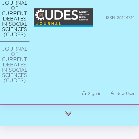
JOURNAL
OF
CURRENT
DEBATES
ISSN: 2632-1734
IN SOCIAL
SCIENCES
(CUDES)
JOURNAL
OF
CURRENT
DEBATES
IN SOCIAL
SCIENCES
(CUDES)
Sign in
New User