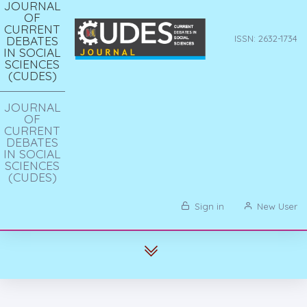
JOURNAL
OF
CURRENT
DEBATES
ISSN: 2632-1734
IN SOCIAL
SCIENCES
(CUDES)
JOURNAL
OF
CURRENT
DEBATES
IN SOCIAL
SCIENCES
(CUDES)
Sign in
New User