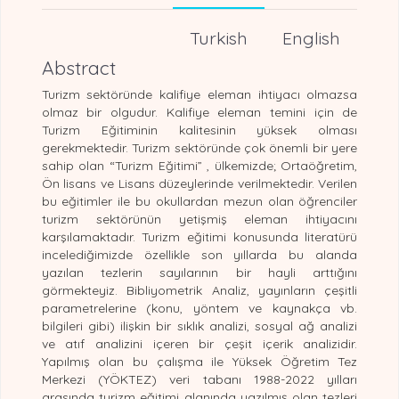
Turkish
English
Abstract
Turizm sektöründe kalifiye eleman ihtiyacı olmazsa
olmaz bir olgudur. Kalifiye eleman temini için de
Turizm Eğitiminin kalitesinin yüksek olması
gerekmektedir. Turizm sektöründe çok önemli bir yere
sahip olan “Turizm Eğitimi” , ülkemizde; Ortaöğretim,
Ön lisans ve Lisans düzeylerinde verilmektedir. Verilen
bu eğitimler ile bu okullardan mezun olan öğrenciler
turizm sektörünün yetişmiş eleman ihtiyacını
karşılamaktadır. Turizm eğitimi konusunda literatürü
incelediğimizde özellikle son yıllarda bu alanda
yazılan tezlerin sayılarının bir hayli arttığını
görmekteyiz. Bibliyometrik Analiz, yayınların çeşitli
parametrelerine (konu, yöntem ve kaynakça vb.
bilgileri gibi) ilişkin bir sıklık analizi, sosyal ağ analizi
ve atıf analizini içeren bir çeşit içerik analizidir.
Yapılmış olan bu çalışma ile Yüksek Öğretim Tez
Merkezi (YÖKTEZ) veri tabanı 1988-2022 yılları
arasında turizm eğitimi alanında yazılmış olan tezleri