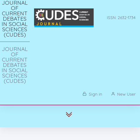
JOURNAL
OF
CURRENT
DEBATES
ISSN: 2632-1734
IN SOCIAL
SCIENCES
(CUDES)
JOURNAL
OF
CURRENT
DEBATES
IN SOCIAL
SCIENCES
(CUDES)
Sign in
New User