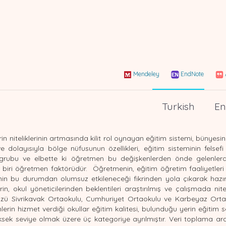
Mendeley
EndNote
Turkish
En
rin niteliklerinin artmasında kilit rol oynayan eğitim sistemi, bünyesi
dolayısıyla bölge nüfusunun özellikleri, eğitim sisteminin felsefi 
ş grubu ve elbette ki öğretmen bu değişkenlerden önde gelenlerd
n biri öğretmen faktörüdür. Öğretmenin, eğitim öğretim faaliyetleri
lerinin bu durumdan olumsuz etkileneceği fikrinden yola çıkarak haz
n, okul yöneticilerinden beklentileri araştırılmış ve çalışmada ni
ınözü Sivrikavak Ortaokulu, Cumhuriyet Ortaokulu ve Karbeyaz Ort
in hizmet verdiği okullar eğitim kalitesi, bulunduğu yerin eğitim s
ksek seviye olmak üzere üç kategoriye ayrılmıştır. Veri toplama ar