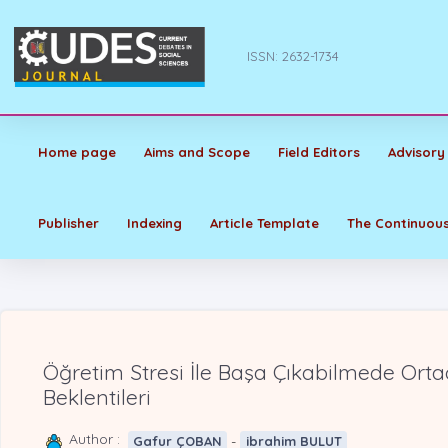
ISSN: 2632-1734
Home page
Aims and Scope
Field Editors
Advisory
Publisher
Indexing
Article Template
The Continuous
Öğretim Stresi İle Başa Çıkabilmede Orta
Beklentileri
Author :
-
Gafur ÇOBAN
ibrahim BULUT