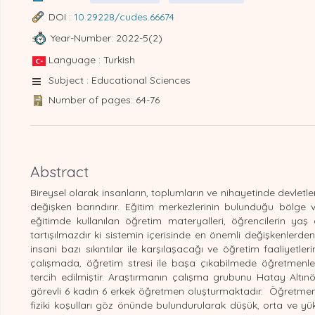
DOI :
10.29228/cudes.66674
Year-Number: 2022-5(2)
Language : Turkish
Subject : Educational Sciences
Number of pages: 64-76
Abstract
Bireysel olarak insanların, toplumların ve nihayetinde devletle
değişken barındırır. Eğitim merkezlerinin bulunduğu bölge ve 
eğitimde kullanılan öğretim materyalleri, öğrencilerin ya
tartışılmazdır ki sistemin içerisinde en önemli değişkenlerde
insani bazı sıkıntılar ile karşılaşacağı ve öğretim faaliyet
çalışmada, öğretim stresi ile başa çıkabilmede öğretmenleri
tercih edilmiştir. Araştırmanın çalışma grubunu Hatay Alt
görevli 6 kadın 6 erkek öğretmen oluşturmaktadır. Öğretmenler
fiziki koşulları göz önünde bulundurularak düşük, orta ve yü