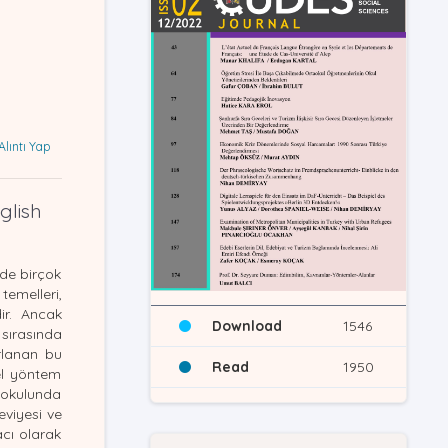
Alıntı Yap
glish
nde birçok
temelleri,
ir. Ancak
Download
1546
 sırasında
ırlanan bu
Read
1950
tel yöntem
aokulunda
eviyesi ve
acı olarak