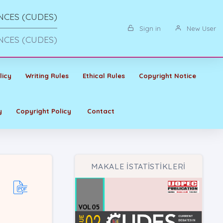
NCES (CUDES)
Sign in
New User
NCES (CUDES)
licy
Writing Rules
Ethical Rules
Copyright Notice
y
Copyright Policy
Contact
MAKALE İSTATİSTİKLERİ