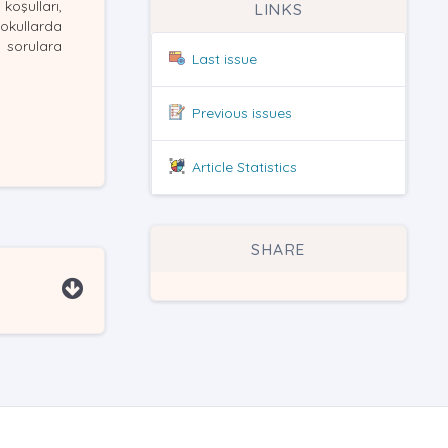
koşulları,
LINKS
okullarda
n sorulara
Last issue
Previous issues
Article Statistics
SHARE