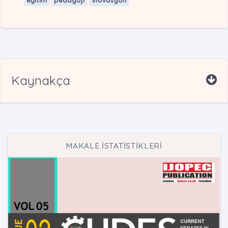
eğitim
pedagoji
inovasyon
Kaynakça
MAKALE İSTATİSTİKLERİ