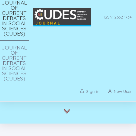
JOURNAL
OF
CURRENT
DEBATES
ISSN: 2632-1734
IN SOCIAL
SCIENCES
(CUDES)
JOURNAL
OF
CURRENT
DEBATES
IN SOCIAL
SCIENCES
(CUDES)
Sign in
New User