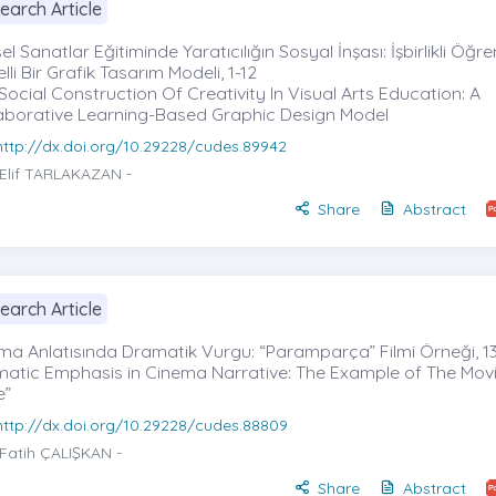
earch Article
el Sanatlar Eğitiminde Yaratıcılığın Sosyal İnşası: İşbirlikli Öğ
lli Bir Grafik Tasarım Modeli, 1-12
Social Construction Of Creativity In Visual Arts Education: A
aborative Learning-Based Graphic Design Model
http://dx.doi.org/10.29228/cudes.89942
Elif TARLAKAZAN
-
Share
Abstract
earch Article
ma Anlatısında Dramatik Vurgu: “Paramparça” Filmi Örneği, 1
atic Emphasis in Cinema Narrative: The Example of The Movi
e”
http://dx.doi.org/10.29228/cudes.88809
Fatih ÇALIŞKAN
-
Share
Abstract