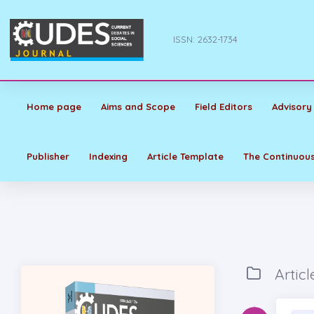
ISSN: 2632-1734
Home page
Aims and Scope
Field Editors
Advisory
Publisher
Indexing
Article Template
The Continuous
Articl