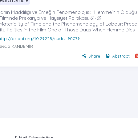
earch Article
nın Maddiliği ve Emeğin Fenomenolojisi: “Hemme’nin Öldüğü
” Filminde Prekarya ve Haysiyet Politikası, 61-69
Materiality of Time and the Phenomenology of Labour: Preca
ity Politics in the Film One of Those Days When Hemme Dies
http://dx.doi.org/10.29228/cudes.90079
Seda KANDEMİR
Share
Abstract
E-Mail Subscription