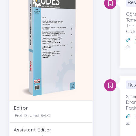
Res
Görs
Teme
The 
Coll
Res
Sine
Dram
Editor
Fad
Prof. Dr. Umut BALCI
Assistant Editor