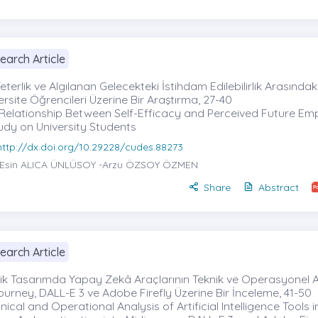
earch Article
eterlik ve Algılanan Gelecekteki İstihdam Edilebilirlik Arasındaki İ
ersite Öğrencileri Üzerine Bir Araştırma, 27-40
Relationship Between Self-Efficacy and Perceived Future Empl
udy on University Students
http://dx.doi.org/10.29228/cudes.88273
Esin ALICA ÜNLÜSOY
-Arzu ÖZSOY ÖZMEN
Share
Abstract
earch Article
ik Tasarımda Yapay Zekâ Araçlarının Teknik ve Operasyonel An
ourney, DALL-E 3 ve Adobe Firefly Üzerine Bir İnceleme, 41-50
nical and Operational Analysis of Artificial Intelligence Tools 