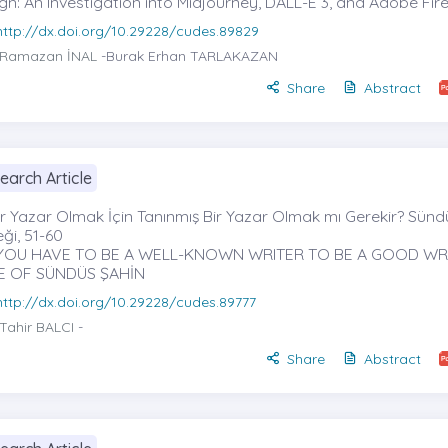
gn: An Investigation into Midjourney, DALL-E 3, and Adobe Fire
http://dx.doi.org/10.29228/cudes.89829
Ramazan İNAL
-Burak Erhan TARLAKAZAN
Share
Abstract
earch Article
Bir Yazar Olmak İçin Tanınmış Bir Yazar Olmak mı Gerekir? Sünd
ği, 51-60
YOU HAVE TO BE A WELL-KNOWN WRITER TO BE A GOOD WRI
E OF SÜNDÜS ŞAHİN
http://dx.doi.org/10.29228/cudes.89777
Tahir BALCI
-
Share
Abstract