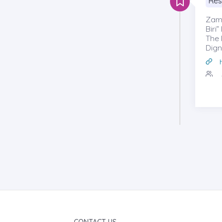
Res
Zama
Biri
The 
Dign
CONTACT US