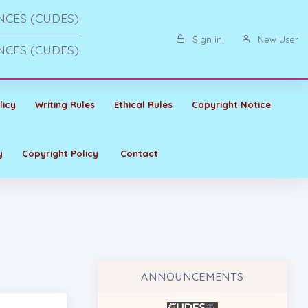
NCES (CUDES)
Sign in
New User
NCES (CUDES)
licy
Writing Rules
Ethical Rules
Copyright Notice
y
Copyright Policy
Contact
ANNOUNCEMENTS