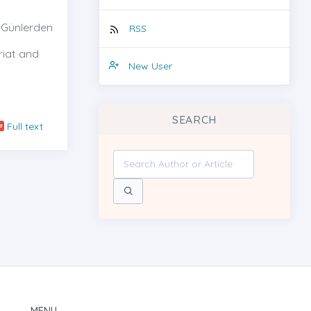
 Günlerden
RSS
riat and
New User
SEARCH
Full text
MENU